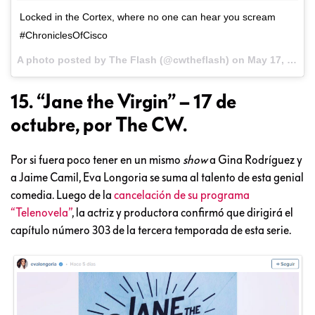
Locked in the Cortex, where no one can hear you scream
#ChroniclesOfCisco
A photo posted by The Flash (@cwtheflash) on
May 17, 2016 at 10:36am PDT
15. “Jane the Virgin” – 17 de
octubre, por The CW.
Por si fuera poco tener en un mismo
show
a Gina Rodríguez y
a Jaime Camil, Eva Longoria se suma al talento de esta genial
comedia. Luego de la
cancelación de su programa
“Telenovela”
, la actriz y productora confirmó que dirigirá el
capítulo número 303 de la tercera temporada de esta serie.