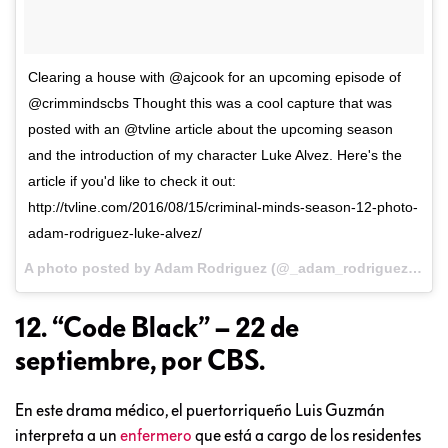
Clearing a house with @ajcook for an upcoming episode of
@crimmindscbs Thought this was a cool capture that was
posted with an @tvline article about the upcoming season
and the introduction of my character Luke Alvez. Here's the
article if you'd like to check it out:
http://tvline.com/2016/08/15/criminal-minds-season-12-photo-
adam-rodriguez-luke-alvez/
A photo posted by Adam Rodriguez (@_adam_rodriguez) on
A
12. “Code Black” – 22 de
septiembre, por CBS.
En este drama médico, el puertorriqueño Luis Guzmán
interpreta a un
enfermero
que está a cargo de los residentes