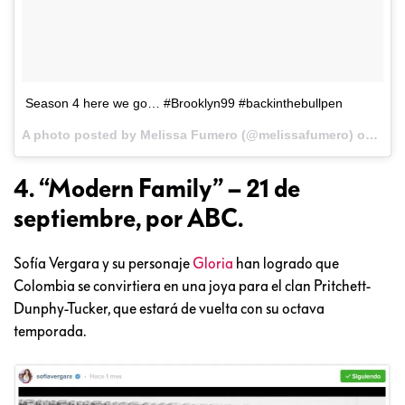
Season 4 here we go… #Brooklyn99 #backinthebullpen
A photo posted by Melissa Fumero (@melissafumero) on
Aug 
4. “Modern Family” – 21 de
septiembre, por ABC.
Sofía Vergara y su personaje
Gloria
han logrado que
Colombia se convirtiera en una joya para el clan Pritchett-
Dunphy-Tucker, que estará de vuelta con su octava
temporada.