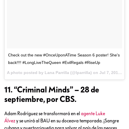
Check out the new #OnceUponATime Season 6 poster! She's
back!!!! #LongLiveTheQueen #EvilRegals #RiseUp
A photo posted by Lana Parrilla (@lparrilla) on
Jul 7, 2016 at 12:54pm PDT
11. “Criminal Minds” – 28 de
septiembre, por CBS.
Adam Rodríguez se transformará en el
agente Luke
Álvez
y se unirá al BAU en su doceava temporada. ¡Sangre
cubana y puertorriqueña para salvar al país de las peores