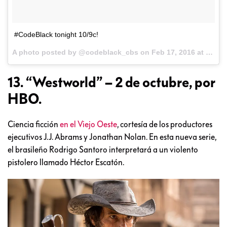
#CodeBlack tonight 10/9c!
A photo posted by @codeblack_cbs on
Feb 17, 2016 at 4:01pm PST
13. “Westworld” – 2 de octubre, por
HBO.
Ciencia ficción
en el Viejo Oeste
, cortesía de los productores
ejecutivos J.J. Abrams y Jonathan Nolan. En esta nueva serie,
el brasileño Rodrigo Santoro interpretará a un violento
pistolero llamado Héctor Escatón.