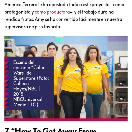
America Ferrera le ha apostado todo a este proyecto –como
protagonista y
como productora
–, y el trabajo duro ha
rendido frutos. Amy se ha convertido fácilmente en nuestra
supervisora de piso favorita.
Escena del
episodio “Color
Wars” de
Superstore. (Foto:
Colleen
Hayes/NBC |
2015
NBCUniversal
Media, LLC.)
7. “How To Get Away From