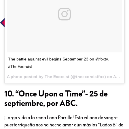
The battle against evil begins September 23 on @foxtv.
#TheExorcist
A photo posted by The Exorcist (@theexorcistfox) on
Aug 19, 2016 at 12:32pm PDT
10. “Once Upon a Time”- 25 de
septiembre, por ABC.
¡Larga vida a la reina Lana Parrilla! Esta villana de sangre
puertorriqueña nos ha hecho amar aún más los “Lados B” de