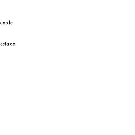
k no le
eceta de