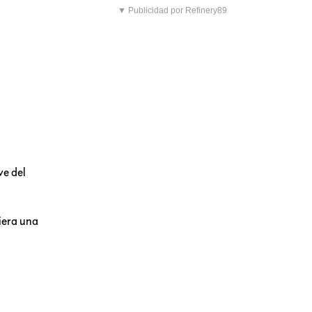
▼ Publicidad por Refinery89
ve del
miera una