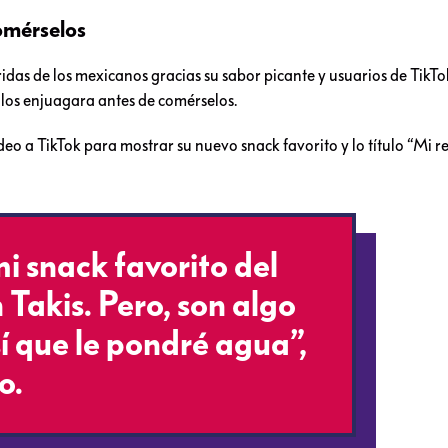
omérselos
idas de los mexicanos gracias su sabor picante y usuarios de TikTo
los enjuagara antes de comérselos.
deo a TikTok para mostrar su nuevo snack favorito y lo título “Mi r
i snack favorito del
Takis. Pero, son algo
í que le pondré agua”,
o.