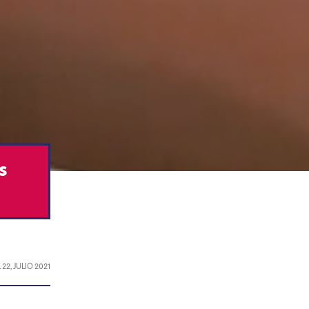
s
L
22, JULIO 2021