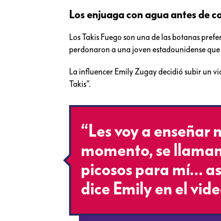
Los enjuaga con agua antes de c
Los Takis Fuego son una de las botanas prefer
perdonaron a una joven estadounidense que 
La influencer Emily Zugay decidió subir un vi
Takis”.
“Les voy a enseñar m
momento, se llaman 
picosos para mí… as
dice Emily en el vide