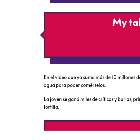
@emilyzugay
My ta
♬ original sound – 
En el video que ya suma más de 10 millones de
agua para poder comérselos.
La joven se ganó miles de críticas y burlas, 
tortilla.
“Mejor no compres 