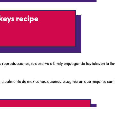
keys recipe
Emily’sTikTok.edu
 reproducciones, se observa a Emily enjuagando los takis en la lla
principalmente de mexicanos, quienes le sugirieron que mejor se co
nada y hazte una