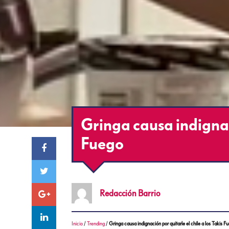
Gringa causa indignaci
Fuego
Redacción
Barrio
Inicio
/
Trending
/
Gringa causa indignación por quitarle el chile a los Takis F