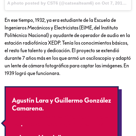
A photo posted by CST6 (@catsealteam6) on
Oct 7, 2015 at 2:27pm PDT
En ese tiempo, 1932, ya era estudiante de la Escuela de
Ingenieros Mecánicos y Electricistas (EIME, del Instituto
Politécnico Nacional) y ayudante de operador de audio en la
estación radiofónica XEDP. Tenía los conocimientos básicos,
el resto fue talento y dedicación. El proyecto se extendió
durante 7 años más en los que armó un osciloscopio y adaptó
un lente de cámara fotográfica para captar las imágenes. En
1939 logró que funcionara.
Agustín Lara y Guillermo González
Camarena.
#awesomepeoplehangingouttoget
her
.
pic.twitter.com/sRHjdeFDq5