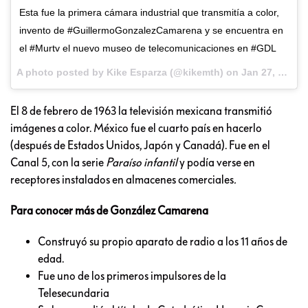
Esta fue la primera cámara industrial que transmitía a color,
invento de #GuillermoGonzalezCamarena y se encuentra en
el #Murtv el nuevo museo de telecomunicaciones en #GDL
A photo posted by Kike Esparza (@kikemth) on
Jan 27, 2016 at 5:45pm PST
El 8 de febrero de 1963 la televisión mexicana transmitió
imágenes a color. México fue el cuarto país en hacerlo
(después de Estados Unidos, Japón y Canadá). Fue en el
Canal 5, con la serie
Paraíso infantil
y podía verse en
receptores instalados en almacenes comerciales
.
Para conocer más de González Camarena
Construyó su propio aparato de radio a los 11 años de
edad.
Fue uno de los primeros impulsores de la
Telesecundaria