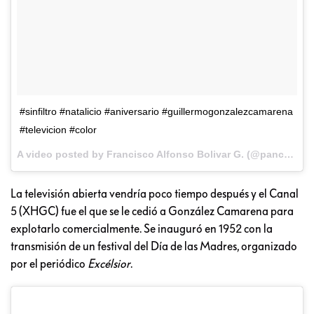
#sinfiltro #natalicio #aniversario #guillermogonzalezcamarena
#televicion #color
A video posted by Francisco Alfonso Bolivar G. (@panchobolivarg) on
La televisión abierta vendría poco tiempo después y el Canal
5 (XHGC) fue el que se le cedió a González Camarena para
explotarlo comercialmente. Se inauguró en 1952 con la
transmisión de un festival del Día de las Madres, organizado
por el periódico
Excélsior
.