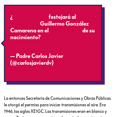
¿
#Guadalajara
festejará al
#jalisciense
Guillermo González
Camarena en el
#Centenario
de su
nacimiento?
pic.twitter.com/mo8CUwAIEq
— Padre Carlos Javier
(@carlosjavierdv)
January 20,
2017
La entonces Secretaría de Comunicaciones y Obras Públicas
le otorgó el permiso para iniciar transmisiones al aire. Era
1946, las siglas XE1GC. Las transmisiones eran en blanco y