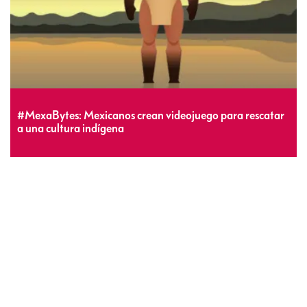
#MexaBytes: Mexicanos crean videojuego para rescatar
a una cultura indígena