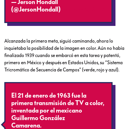
— Jerson Hondall
(@JersonHondall)
January 9, 2017
Alcanzada la primera meta, siguió caminando, ahora lo
inquietaba la posibilidad de la imagen en color. Aún no había
finalizado 1939 cuando se embarcó en esta tarea y patentó,
primero en México y después en Estados Unidos, su “Sistema
Tricromático de Secuencia de Campos” (verde, rojo y azul).
El 21 de enero de 1963 fue la
primera transmisión de TV a color,
inventada por el mexicano
Guillermo González
Camarena.
#VidaUNIVAC