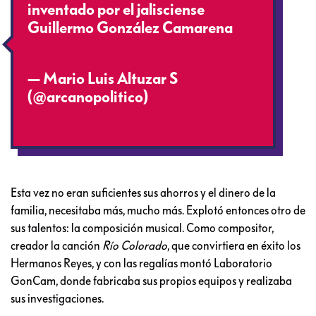
inventado por el jalisciense
Guillermo González Camarena
pic.twitter.com/0XOZBP0o4i
— Mario Luis Altuzar S
(@arcanopolitico)
January 21,
2017
Esta vez no eran suficientes sus ahorros y el dinero de la
familia, necesitaba más, mucho más. Explotó entonces otro de
sus talentos: la composición musical. Como compositor,
creador la canción
Río Colorado
, que convirtiera en éxito los
Hermanos Reyes, y con las regalías montó Laboratorio
GonCam, donde fabricaba sus propios equipos y realizaba
sus investigaciones.