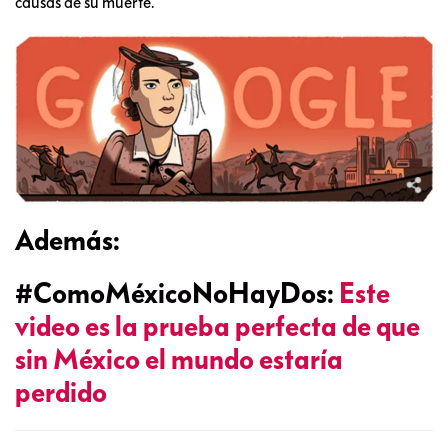
causas de su muerte.
Además:
#ComoMéxicoNoHayDos:
Este
video es la prueba perfecta de que
sin México el mundo estaría
perdido