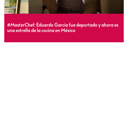
#MasterChef: Eduardo García fue deportado y ahora es
una estrella de la cocina en México