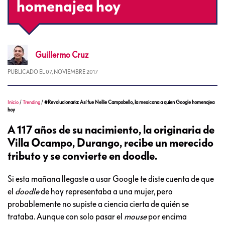
homenajea hoy
Guillermo
Cruz
PUBLICADO EL
07, NOVIEMBRE 2017
Inicio
/
Trending
/
#Revolucionaria: Así fue Nellie Campobello, la mexicana a quien Google homenajea
hoy
A 117 años de su nacimiento, la originaria de
Villa Ocampo, Durango, recibe un merecido
tributo y se convierte en doodle.
Si esta mañana llegaste a usar Google te diste cuenta de que
el
doodle
de hoy representaba a una mujer, pero
probablemente no supiste a ciencia cierta de quién se
trataba. Aunque con solo pasar el
mouse
por encima