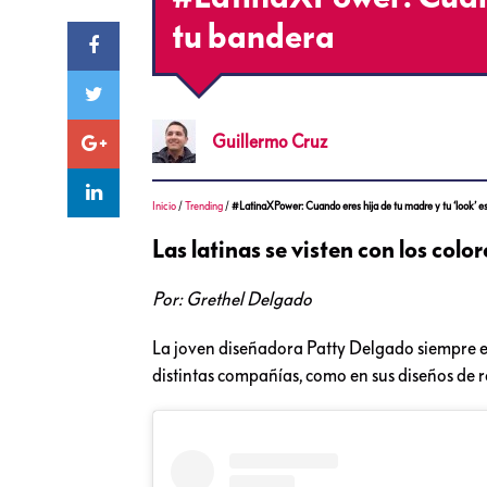
tu bandera
Guillermo
Cruz
Inicio
/
Trending
/
#LatinaXPower: Cuando eres hija de tu madre y tu ‘look’ e
Las latinas se visten con los color
Por: Grethel Delgado
La joven diseñadora Patty Delgado siempre e
distintas compañías, como en sus diseños de 