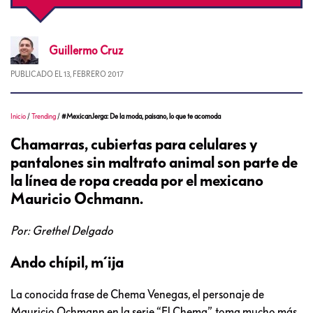
Guillermo
Cruz
PUBLICADO EL
13, FEBRERO 2017
Inicio
/
Trending
/
#MexicanJerga: De la moda, paisano, lo que te acomoda
Chamarras, cubiertas para celulares y
pantalones sin maltrato animal son parte de
la línea de ropa creada por el mexicano
Mauricio Ochmann.
Por: Grethel Delgado
Ando chípil, m´ija
La conocida frase de Chema Venegas, el personaje de
Mauricio Ochmann en la serie “El Chema”, toma mucho más