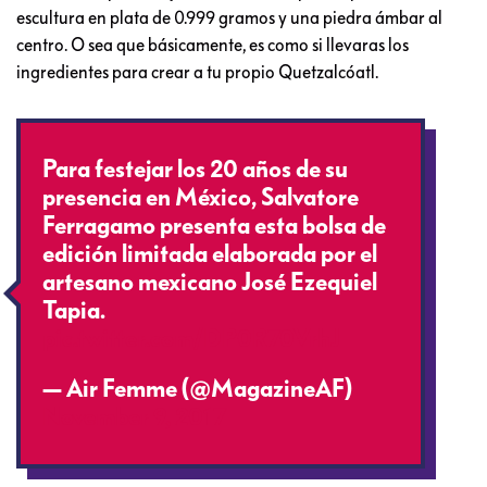
escultura en plata de 0.999 gramos y una piedra ámbar al
centro. O sea que básicamente, es como si llevaras los
ingredientes para crear a tu propio Quetzalcóatl.
Para festejar los 20 años de su
presencia en México, Salvatore
Ferragamo presenta esta bolsa de
edición limitada elaborada por el
artesano mexicano José Ezequiel
Tapia.
pic.twitter.com/DP0R70VrhJ
— Air Femme (@MagazineAF)
November 9, 2017