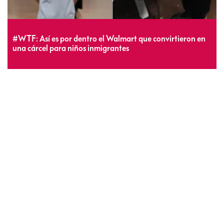
#WTF: Así es por dentro el Walmart que convirtieron en
una cárcel para niños inmigrantes