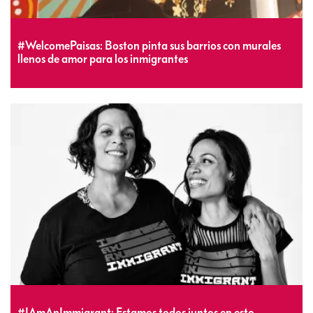
#WelcomePaisas: Boston pinta sus barrios con murales
llenos de amor para los inmigrantes
#IAmAnImmigrant: Estamos todos juntos en esto