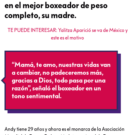
en el mejor boxeador de peso
completo, su madre.
TE PUEDE INTERESAR: Yalitza Aparició se va de México y
este es el motivo
“Mamá, te amo, nuestras vidas van
a cambiar, no padeceremos más,
gracias a Dios, todo pasa por una
razón”, señaló el boxeador en un
tono sentimental.
Andy tiene 29 años y ahora es el monarca de la Asociación