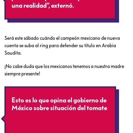
una realidad”, externó.
Será este sábado cuándo el campeón mexicano de nueva
cuenta se suba al ring para defender su título en Arabia
Saudita.
¡No cabe duda que los mexicanos tenemos a nuestra madre
siempre presente!
Esto es lo que opina el gobierno de
México sobre situación del tomate
https://t.co/41UxohjTjs
pic.twitter.com/O25UDw7aQs