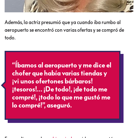
Además, la actriz presumió que ya cuando iba rumbo al
aeropuerto se encontró con varias ofertas y se compró de
todo.
“Íbamos al aeropuerto y me dice el
chofer que había varias tiendas y
¡vi unos ofertones bárbaros!
¡tesoros!… ¡De todo!, ¡de todo me
compré!, ¡todo lo que me gustó me
lo compré!”, aseguró.