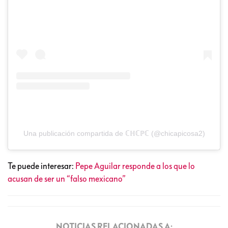
Una publicación compartida de ℂℍℂℙℂ (@chicapicosa2)
Te puede interesar:
Pepe Aguilar responde a los que lo
acusan de ser un “falso mexicano”
NOTICIAS RELACIONADAS A: