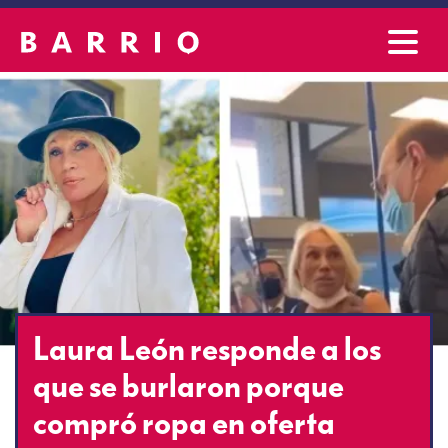
Laura León responde a los
que se burlaron porque
compró ropa en oferta