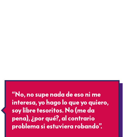
“No, no supe nada de eso ni me
interesa, yo hago lo que yo quiero,
soy libre tesoritos. No (me da
pena), ¿por qué?, al contrario
problema si estuviera robando”.