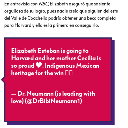
En entrevista con
NBC
, Elizabeth aseguró que se siente
orgullosa de su logro, pues nadie creía que alguien del este
del Valle de Coachella podría obtener una beca completa
para Harvard y ella es la primera en conseguirlo.
Elizabeth Esteban is going to
Harvard and her mother Cecilia is
so proud 🤎. Indigenous Mexican
heritage for the win ✊🏿
pic.twitter.com/sCEpzIri9R
— Dr. Neumann (is leading with
love) (@DrBibiNeumann1)
April
16, 2021