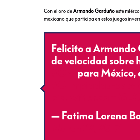
Con el oro de
Armando Garduño
este miérco
mexicano que participa en estos juegos inve
Felicito a Armando 
de velocidad sobre h
#Oro
para México, 
#OlimpiadasEspeci
pic.twitter.com/6E
— Fatima Lorena B
March 22, 2017