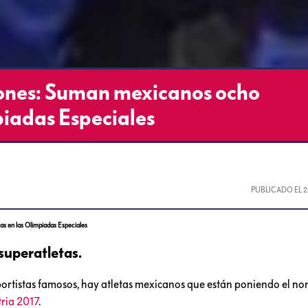
es: Suman mexicanos ocho
piadas Especiales
PUBLICADO EL
2
 en las Olimpiadas Especiales
superatletas.
ortistas famosos, hay atletas mexicanos que están poniendo el no
ria 2017
.