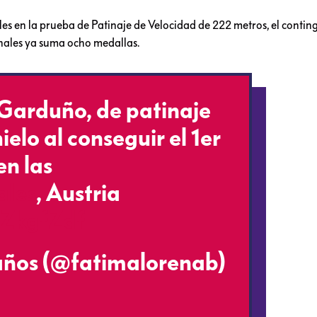
les en la prueba de Patinaje de Velocidad de 222 metros, el contin
rnales ya suma ocho medallas.
Garduño, de patinaje
ielo al conseguir el 1er
en las
ales
, Austria
CZkgfZdf
años (@fatimalorenab)