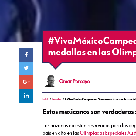
#VivaMéxicoCampeon
medallas en las Olim
Omar
Porcayo
Inicio
/
Trending
/
#VivaMéxicoCampeones: Suman mexicanos ocho medallas
Estos mexicanos son verdaderos 
Las hazañas no están reservadas para los dep
país en alto en las
Olimpiadas Especiales Aust