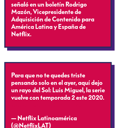
señaló en un boletín Rodrigo
Mazón, Vicepresidente de
Adquisición de Contenido para
América Latina y España de
Netflix.
Para que no te quedes triste
pensando solo en el ayer, aquí dejo
un rayo del Sol: Luis Miguel, la serie
vuelve con temporada 2 este 2020.
pic.twitter.com/GInUTIkwhJ
— Netflix Latinoamérica
(@NetflixLAT)
January 7, 2020