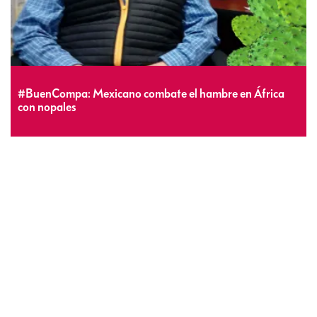
#BuenCompa: Mexicano combate el hambre en África
con nopales