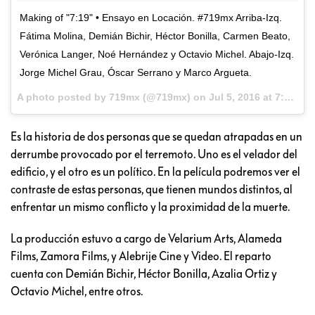
Making of "7:19" • Ensayo en Locación. #719mx Arriba-Izq.
Fátima Molina, Demián Bichir, Héctor Bonilla, Carmen Beato,
Verónica Langer, Noé Hernández y Octavio Michel. Abajo-Izq.
Jorge Michel Grau, Óscar Serrano y Marco Argueta.
A photo posted by 719mx (@719mx) on
Jul 5, 2016 at 7:09am PDT
Es la historia de dos personas que se quedan atrapadas en un
derrumbe provocado por el terremoto. Uno es el velador del
edificio, y el otro es un político. En la película podremos ver el
contraste de estas personas, que tienen mundos distintos, al
enfrentar un mismo conflicto y la proximidad de la muerte.
La producción estuvo a cargo de Velarium Arts, Alameda
Films, Zamora Films, y Alebrije Cine y Video. El reparto
cuenta con Demián Bichir, Héctor Bonilla, Azalia Ortiz y
Octavio Michel, entre otros.