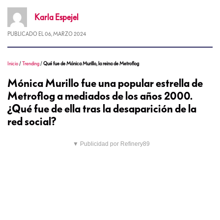
Karla
Espejel
PUBLICADO EL
06, MARZO 2024
Inicio
/
Trending
/
Qué fue de Mónica Murillo, la reina de Metroflog
Mónica Murillo fue una popular estrella de
Metroflog a mediados de los años 2000.
¿Qué fue de ella tras la desaparición de la
red social?
▼ Publicidad por Refinery89