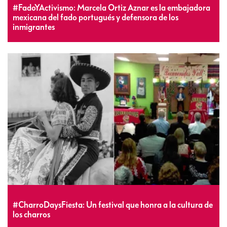
#FadoYActivismo: Marcela Ortiz Aznar es la embajadora
mexicana del fado portugués y defensora de los
inmigrantes
#CharroDaysFiesta: Un festival que honra a la cultura de
los charros