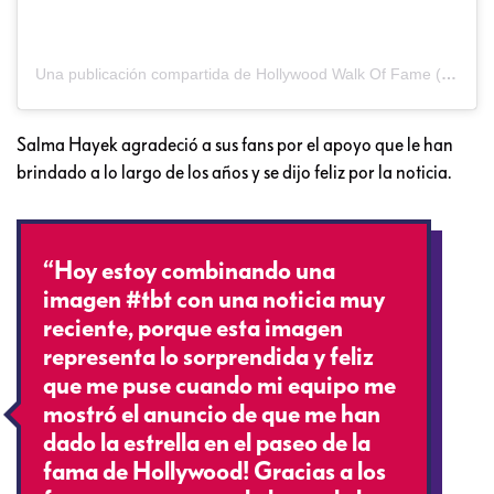
Una publicación compartida de Hollywood Walk Of Fame (@hwdwalkoffame)
Salma Hayek agradeció a sus fans por el apoyo que le han
brindado a lo largo de los años y se dijo feliz por la noticia.
“Hoy estoy combinando una
imagen #tbt con una noticia muy
reciente, porque esta imagen
representa lo sorprendida y feliz
que me puse cuando mi equipo me
mostró el anuncio de que me han
dado la estrella en el paseo de la
fama de Hollywood! Gracias a los