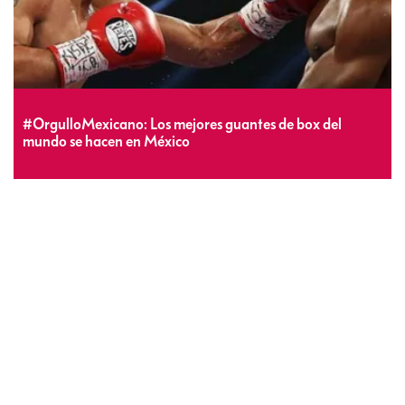
#OrgulloMexicano: Los mejores guantes de box del
mundo se hacen en México