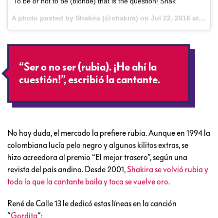
To be or not to be (blonde) that is the question! Shak
A photo posted by Shakira (@shakira) on
Jul 22, 2016 at 7:23am PDT
“Ser o no ser (rubia). ¡He ahí la
cuestión!”, escribió la cantante.
No hay duda, el mercado la prefiere rubia. Aunque en 1994 la
colombiana lucía pelo negro y algunos kilitos extras, se
hizo acreedora al premio “El mejor trasero”, según una
revista del país andino. Desde 2001,
Shakira se volvió rubia y
todo lo que la cantante baila y toca se vuelve oro
.
René de Calle 13 le dedicó estas líneas en la canción
“
Gordita
“: