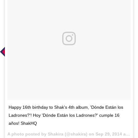
Happy 16th birthday to Shak's 4th album, 'Dónde Están los
Ladrones?'! Hoy 'Dónde Están los Ladrones?' cumple 16
años! ShakHQ
A photo posted by Shakira (@shakira) on
Sep 29, 2014 at 9:20am PDT