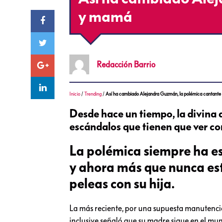
y mamá
Redacción
Barrio
Inicio
/
Trending
/
Así ha cambiado Alejandra Guzmán, la polémica cantant
Desde hace un tiempo, la divina d
escándalos que tienen que ver con 
La polémica siempre ha es
y ahora más que nunca est
peleas con su hija.
La más reciente, por una supuesta manutenció
inclusive señaló que su madre sigue en el mun