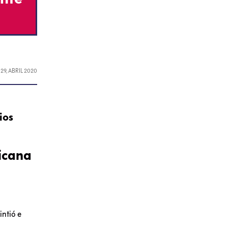
L
29, ABRIL 2020
ios
xicana
intió e