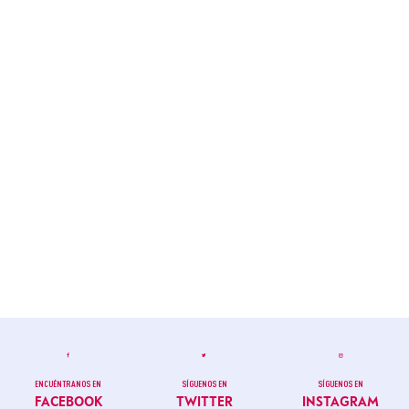
ENCUÉNTRANOS EN
SÍGUENOS EN
SÍGUENOS EN
FACEBOOK
TWITTER
INSTAGRAM