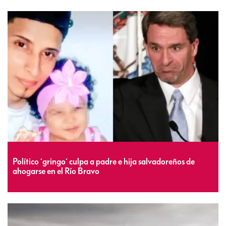
Político ´gringo´ culpa a padre e hija salvadoreños de
ahogarse en el Río Bravo