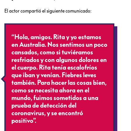
El actor compartió el siguiente comunicado:
“Hola, amigos. Rita y yo estamos
en Australia. Nos sentimos un poco
cansados, como si tuviéramos
resfriados y con algunos dolores en
el cuerpo. Rita tenía escalofríos
que iban y venían. Fiebres leves
también. Para hacer las cosas bien,
como se necesita ahora en el
mundo, fuimos sometidos a una
prueba de detección del
coronavirus, y se encontró
positivo”.