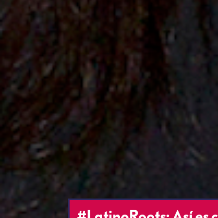
#LatinoRoots: Así es 