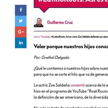
Guillermo
Cruz
Inicio
/
Trending
/
#LatinoRoots: Así es como Zoe Saldaña defiende sus raíce
Velar porque nuestros hijos conoz
Por: Grethel Delgado
¿Qué le contamos a nuestros hijos sobre nuest
para que no se corte el hilo que va de gener
La actriz Zoe Saldaña
comentó
acerca de la e
hizo en el programa de YouTube “Rosé Roundta
la definición de ser americano, de la diversida