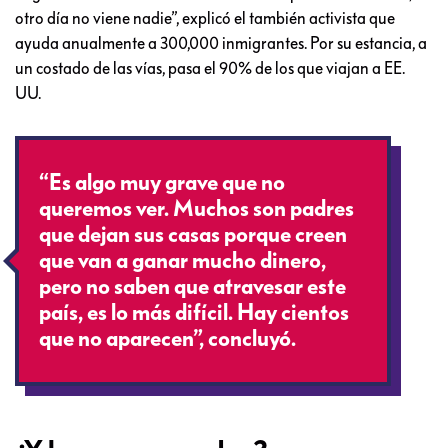
otro día no viene nadie”, explicó el también activista que
ayuda anualmente a 300,000 inmigrantes. Por su estancia, a
un costado de las vías, pasa el 90% de los que viajan a EE.
UU.
“Es algo muy grave que no
queremos ver. Muchos son padres
que dejan sus casas porque creen
que van a ganar mucho dinero,
pero no saben que atravesar este
país, es lo más difícil. Hay cientos
que no aparecen”, concluyó.