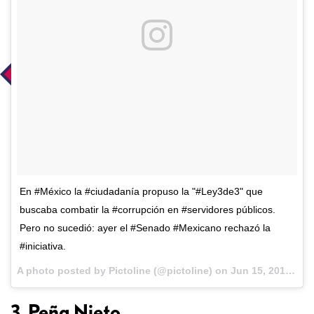
En #México la #ciudadanía propuso la "#Ley3de3" que
buscaba combatir la #corrupción en #servidores públicos.
Pero no sucedió: ayer el #Senado #Mexicano rechazó la
#iniciativa.
A photo posted by Pictoline (@pictoline) on
Jun 15, 2016 at 12:30pm PDT
3. Peña Nieto