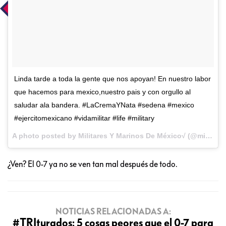
Linda tarde a toda la gente que nos apoyan! En nuestro labor
que hacemos para mexico,nuestro pais y con orgullo al
saludar ala bandera. #LaCremaYNata #sedena #mexico
#ejercitomexicano #vidamilitar #life #military
A photo posted by Militares Y Marinos De México√ (@militaresymarinosdemexico) on
¿Ven? El 0-7 ya no se ven tan mal después de todo.
NOTICIAS RELACIONADAS A:
#TRIturados: 5 cosas peores que el 0-7 para