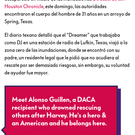
Houston Chronicle
, este domingo, las autoridades
encontraron el cuerpo del hombre de 31 años en un arroyo de
Spring, Texas.
El diario texano detalló que el “Dreamer” que trabajaba
como DJ en una estación de radio de Lufkin, Texas, viajó a la
zona cero de las inundaciones, donde se encontró con su
padre, un residente legal que le pidió que no acudiera al
rescate por ser demasiado riesgoso, sin embargo, su voluntad
de ayudar fue mayor.
Meet Alonso Guillen, a DACA
recipient who drowned rescuing
others after Harvey. He's a hero &
an American and he belongs here.
#SaveDACA