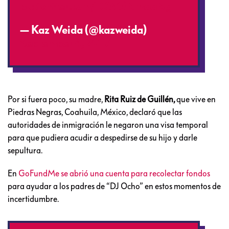
pic.twitter.com/ICWGNmaaNg
— Kaz Weida (@kazweida)
September 4, 2017
Por si fuera poco, su madre,
Rita Ruiz de Guillén,
que vive en
Piedras Negras, Coahuila, México, declaró que las
autoridades de inmigración le negaron una visa temporal
para que pudiera acudir a despedirse de su hijo y darle
sepultura.
En
GoFundMe se abrió una cuenta para recolectar fondos
para ayudar a los padres de “DJ Ocho” en estos momentos de
incertidumbre.