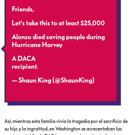
Friends,
Let's take this to at least $25,000
Alonso died saving people during
Hurricane Harvey
A DACA
recipient.
https://t.co/2SutTnRZMj
— Shaun King (@ShaunKing)
September 4, 2017
Así, mientras esta familia vivía la tragedia por el sacrificio de
su hijo y la ingratitud, en Washington se acrecentaban las