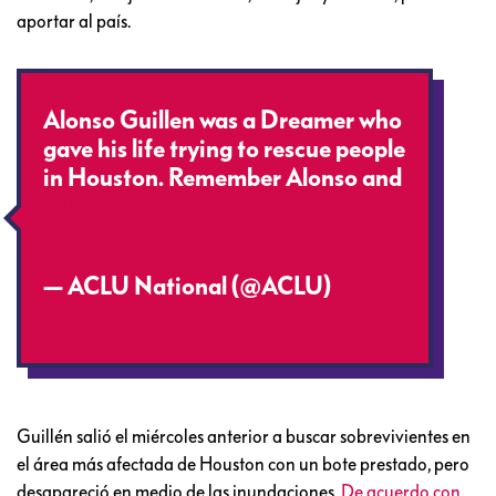
aportar al país.
Alonso Guillen was a Dreamer who
gave his life trying to rescue people
in Houston. Remember Alonso and
#DefendDACA
https://t.co/dKjB9nylsp
— ACLU National (@ACLU)
September 4, 2017
Guillén salió el miércoles anterior a buscar sobrevivientes en
el área más afectada de Houston con un bote prestado, pero
desapareció en medio de las inundaciones.
De acuerdo con