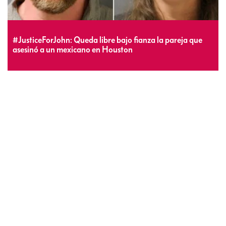
#JusticeForJohn: Queda libre bajo fianza la pareja que
asesinó a un mexicano en Houston