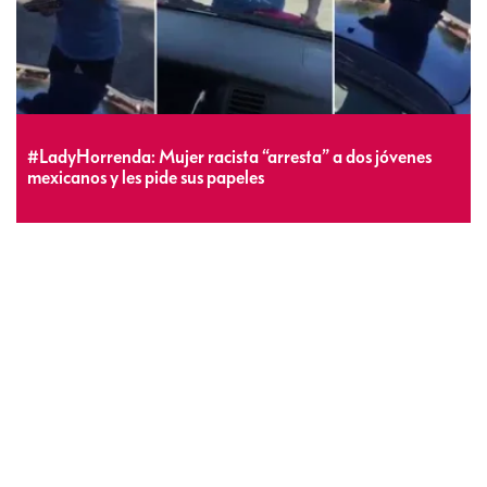
#LadyHorrenda: Mujer racista “arresta” a dos jóvenes
mexicanos y les pide sus papeles