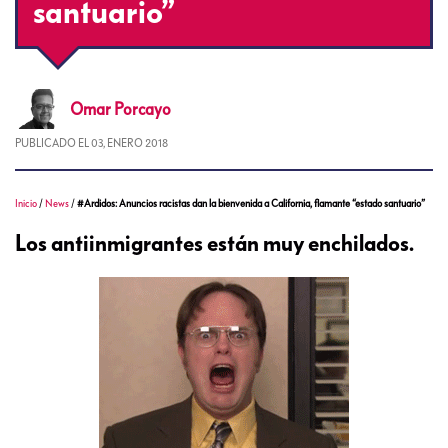
santuario”
Omar
Porcayo
PUBLICADO EL
03, ENERO 2018
Inicio
/
News
/
#Ardidos: Anuncios racistas dan la bienvenida a California, flamante “estado santuario”
Los antiinmigrantes están muy enchilados.