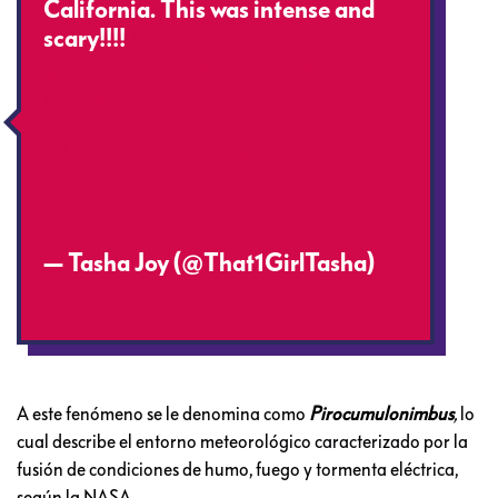
California. This was intense and
scary!!!!
@TheTXWXchaser
@spahn711
@JimCantore
@ReedTimmerAccu
@jeffpiotrowski
#CAwx
#LoyaltonFire
#firenado
#FireSeason2020
pic.twitter.com/vfwrTKK02n
— Tasha Joy (@That1GirlTasha)
August 16, 2020
A este fenómeno se le denomina como
Pirocumulonimbus
,
lo
cual describe el entorno meteorológico caracterizado por la
fusión de condiciones de humo, fuego y tormenta eléctrica,
según la NASA.