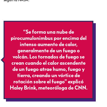
“Se forma una nube de
pirocumulonimbus por encima del
intenso aumento de calor,
generalmente de un fuego o
volcán. Los tornados de fuego se
crean cuando el calor ascendente
de un fuego atrae humo, fuego y
tierra, creando un vórtice de
rotación sobre el fuego” explicó
Haley Brink, meteoróloga de CNN.