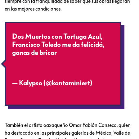
siempre con la tranquilidad de saber que sus obras llegarán
en las mejores condiciones.
Dos Muertos con Tortuga Azul,
Francisco Toledo me da felicidá,
ganas de bricar
https://t.co/Vy4eJ6h2ZN
pic.twitter.com/rSA7l4DEFN
— Kalypso (@kontaminiert)
February 14, 2017
También el artista oaxaqueño Omar Fabián Canseco, quien
ha destacado en las principales galerías de México, Valle de