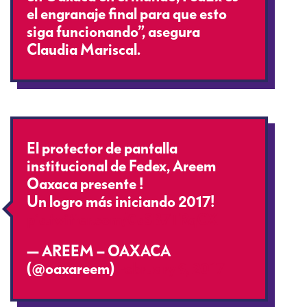
el engranaje final para que esto
siga funcionando”, asegura
Claudia Mariscal.
El protector de pantalla
institucional de Fedex, Areem
Oaxaca presente !
Un logro más iniciando 2017!
pic.twitter.com/0cSB7TRqCX
— AREEM – OAXACA
(@oaxareem)
February 9, 2017