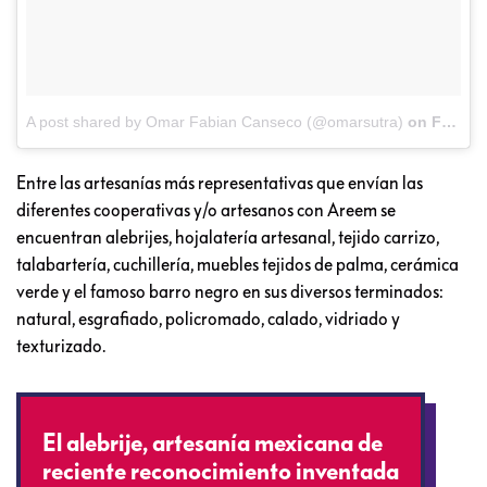
A post shared by Omar Fabian Canseco (@omarsutra)
on
Feb 13, 2017 at 2:47pm PST
Entre las artesanías más representativas que envían las
diferentes cooperativas y/o artesanos con Areem se
encuentran alebrijes, hojalatería artesanal, tejido carrizo,
talabartería, cuchillería, muebles tejidos de palma, cerámica
verde y el famoso barro negro en sus diversos terminados:
natural, esgrafiado, policromado, calado, vidriado y
texturizado.
El alebrije, artesanía mexicana de
reciente reconocimiento inventada