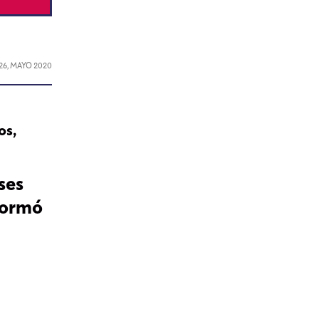
26, MAYO 2020
os,
ses
nformó