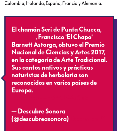
Colombia, Holanda, España, Francia y Alemania.
El chamán Seri de Punta Chueca,
#Sonora
, Francisco 'El Chapo'
Barnett Astorga, obtuvo el Premio
Nacional de Ciencias y Artes 2017,
en la categoría de Arte Tradicional.
Sus cantos nativos y prácticas
naturistas de herbolaria son
reconocidos en varios países de
Europa.
pic.twitter.com/sML6Ar6utx
— Descubre Sonora
(@descubreasonora)
December 21,
2017