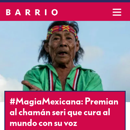
#MagiaMexicana: Premian
al chamán seri que cura al
mundo con su voz