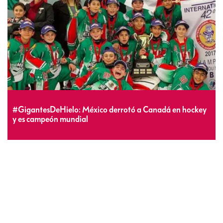
#GigantesDeHielo: México derrotó a Canadá en hockey
y es campeón mundial