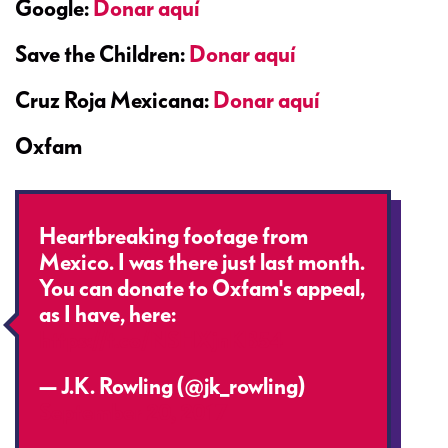
Google:
Donar aquí
Save the Children:
Donar aquí
Cruz Roja Mexicana:
Donar aquí
Oxfam
Heartbreaking footage from
Mexico. I was there just last month.
You can donate to Oxfam's appeal,
as I have, here:
https://t.co/NSHXjnKB54
— J.K. Rowling (@jk_rowling)
September 20, 2017