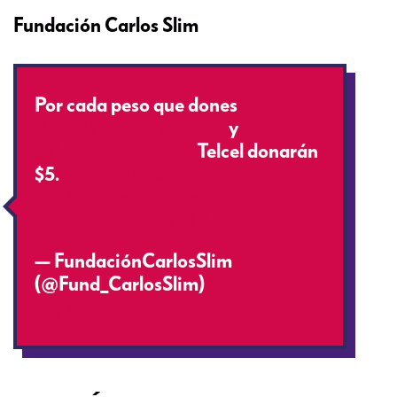
Fundación Carlos Slim
Por cada peso que dones
#FundaciónCarlosSlim
y
@fundaciontelmex
Telcel donarán
$5.
#FuerzaMéxico
#MéxicoEstáDePie
pic.twitter.com/7YJPB7vJYr
— FundaciónCarlosSlim
(@Fund_CarlosSlim)
September
20, 2017