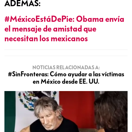
ADEMÁS:
#MéxicoEstáDePie: Obama envía
el mensaje de amistad que
necesitan los mexicanos
NOTICIAS RELACIONADAS A:
#SinFronteras: Cómo ayudar a las víctimas
en México desde EE. UU.