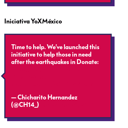
Iniciativa YoXMéxico
Time to help. We’ve launched this
initiative to help those in need
after the earthquakes in Donate:
https://t.co/SOrW5fA0Y9
#YoXMéxico
pic.twitter.com/WMBZ4Kfwt2
— Chicharito Hernandez
(@CH14_)
September 20, 2017