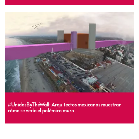
#UnidosByTheWall: Arquitectos mexicanos muestran
cómo se vería el polémico muro