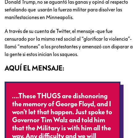
Donald Trump, no se aguantó las ganas y opinó al respecto
señalando que usarán la fuerza militar para disolver las
manifestaciones en Minneapolis.
A través de su cuenta de Twitter, el mensaje -que fue
censurado por la misma red social al “glorificar la violencia”-
llamó “matones” a los protestantes y amenazó con disparar a
la gente si estos inician los saqueos.
AQUÍ EL MENSAJE:
….These THUGS are dishonoring
the memory of George Floyd, and I
won’t let that happen. Just spoke to
Governor Tim Walz and told him
that the Military is with him all the
way. Any difficulty and we will