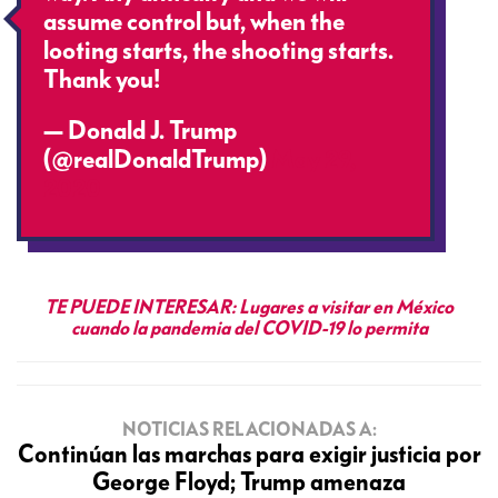
assume control but, when the
looting starts, the shooting starts.
Thank you!
— Donald J. Trump
(@realDonaldTrump)
May 29,
2020
TE PUEDE INTERESAR:
Lugares a visitar en México
cuando la pandemia del COVID-19 lo permita
NOTICIAS RELACIONADAS A:
Continúan las marchas para exigir justicia por
George Floyd; Trump amenaza