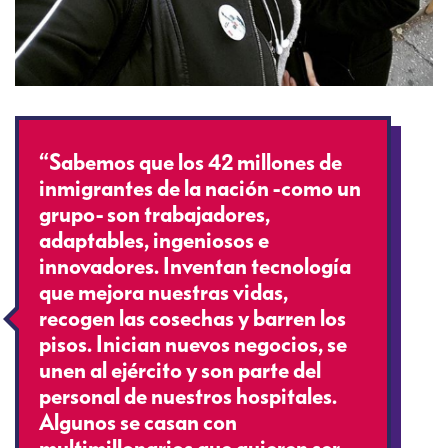
“Sabemos que los 42 millones de
inmigrantes de la nación -como un
grupo- son trabajadores,
adaptables, ingeniosos e
innovadores. Inventan tecnología
que mejora nuestras vidas,
recogen las cosechas y barren los
pisos. Inician nuevos negocios, se
unen al ejército y son parte del
personal de nuestros hospitales.
Algunos se casan con