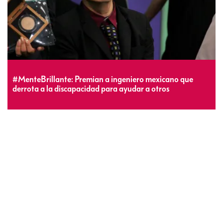
#MenteBrillante: Premian a ingeniero mexicano que
derrota a la discapacidad para ayudar a otros