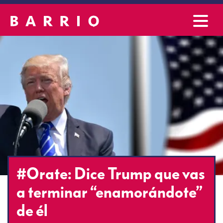
#Orate: Dice Trump que vas
a terminar “enamorándote”
de él