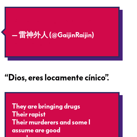
pic.twitter.com/dhttlBMJSZ
— 雷神外人 (@GaijinRaijin)
January 2, 2018
“Dios, eres locamente cínico”.
They are bringing drugs
Their rapist
Their murderers and some I
assume are good