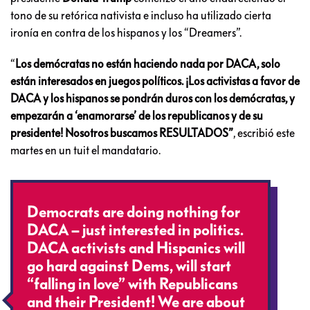
tono de su retórica nativista e incluso ha utilizado cierta
ironía en contra de los hispanos y los “Dreamers”.
“
Los demócratas no están haciendo nada por DACA, solo
están interesados en juegos políticos. ¡Los activistas a favor de
DACA y los hispanos se pondrán duros con los demócratas, y
empezarán a ‘enamorarse’ de los republicanos y de su
presidente! Nosotros buscamos RESULTADOS”
, escribió este
martes en un tuit el mandatario.
Democrats are doing nothing for
DACA – just interested in politics.
DACA activists and Hispanics will
go hard against Dems, will start
“falling in love” with Republicans
and their President! We are about