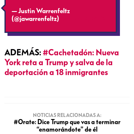
— Justin Warrenfeltz
(@jawarrenfeltz)
January 2, 2018
ADEMÁS:
#Cachetadón: Nueva
York reta a Trump y salva de la
deportación a 18 inmigrantes
NOTICIAS RELACIONADAS A:
#Orate: Dice Trump que vas a terminar
“enamorándote” de él