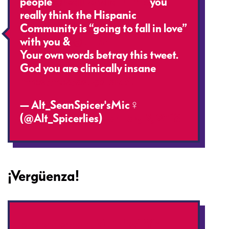
people
@realDonaldTrump
you
really think the Hispanic
Community is “going to fall in love”
with you &
@GOP
Your own words betray this tweet.
God you are clinically insane
https://t.co/osCgsTqRB7
— Alt_SeanSpicer'sMic‍♀️
(@Alt_Spicerlies)
January 2, 2018
¡Vergüenza!
pic.twitter.com/MiJ1rhWPYZ