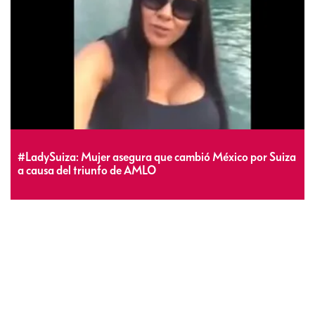
#LadySuiza: Mujer asegura que cambió México por Suiza
a causa del triunfo de AMLO