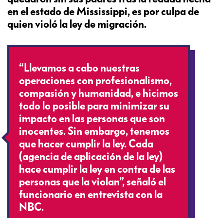
en el estado de Mississippi, es por culpa de
quien violó la ley de migración.
“Llevamos a cabo nuestras
operaciones con profesionalismo,
compasión y humanidad, e hicimos
todo lo posible para minimizar su
impacto en las personas que son
inocentes. Sin embargo, tenemos
que hacer cumplir la ley. Cada
(agencia de aplicación de la ley)
hace cumplir la ley en contra de las
personas que la violan”, señaló el
funcionario en entrevista con la
NBC.