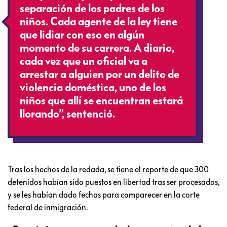
separación de los padres de los
niños. Cada agente de la ley tiene
que lidiar con eso en algún
momento de su carrera. A diario,
cada vez que un oficial va a
arrestar a alguien por un delito de
violencia doméstica, uno de los
niños que allí se encuentran estará
llorando”, sentenció.
Tras los hechos de la redada, se tiene el reporte de que 300
detenidos habían sido puestos en libertad tras ser procesados,
​​y se les habían dado fechas para comparecer en la corte
federal de inmigración.