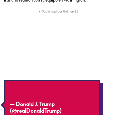
▼ Publicidad por Refinery89
https://t.co/yfwdyUHmn3
— Donald J. Trump
(@realDonaldTrump)
June 20,