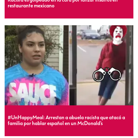
restaurante mexicano
#UnHappyMeal: Arrestan a abuela racista que atacó a
familia por hablar español en un McDonald’s