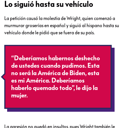
Lo siguió hasta su vehículo
La petición causó la molestia de Wright, quien comenzó a
murmurar groserías en español y siguió al hispano hasta su
vehículo donde le pidió que se fuera de su país.
“Deberíamos habernos deshecho
de ustedes cuando pudimos. Esta
no será la América de Biden, esta
es mi América. Deberíamos
haberlo quemado todo”, le dijo la
mujer.
La agresión no quedó en insultos, pues Wright también le