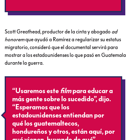
Scott Greathead, productor de la cinta y abogado
ad
honorem
que ayudó a Ramírez a regularizar su estatus
migratorio, consideró que el documental servirá para
mostrar a los estadounidenses lo que pasó en Guatemala
durante la guerra.
“Usaremos este
film
para educar a
más gente sobre lo sucedido”, dijo.
“Esperamos que los
estadounidenses entiendan por
qué los guatemaltecos,
hondureños y otros, están aquí, por
qué vienen, huyendo de qué”.