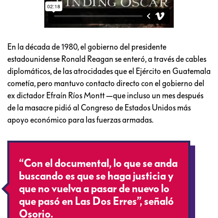
En la década de 1980, el gobierno del presidente
estadounidense Ronald Reagan se enteró, a través de cables
diplomáticos, de las atrocidades que el Ejército en Guatemala
cometía, pero mantuvo contacto directo con el gobierno del
ex dictador Efraín Ríos Montt —que incluso un mes después
de la masacre pidió al Congreso de Estados Unidos más
apoyo económico para las fuerzas armadas.
“Con el documental, lo que se anda
buscando es que se haga justicia y
que no vuelva a pasar de nuevo lo
que pasó en Las Dos Erres”, señaló
Osorio.