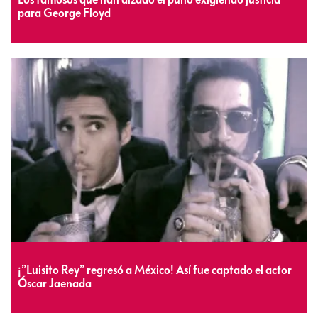
para George Floyd
¡”Luisito Rey” regresó a México! Así fue captado el actor
Óscar Jaenada