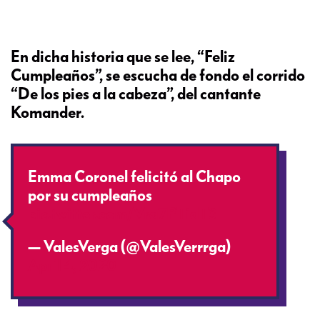
En dicha historia que se lee, “Feliz
Cumpleaños”, se escucha de fondo el corrido
“De los pies a la cabeza”, del cantante
Komander.
Emma Coronel felicitó al Chapo
por su cumpleaños
pic.twitter.com/Vra7PTidT3
— ValesVerga (@ValesVerrrga)
April 4, 2020