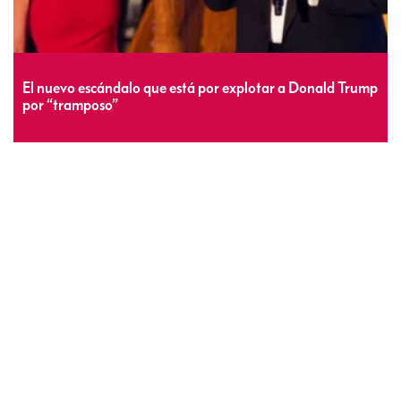
El nuevo escándalo que está por explotar a Donald Trump
por “tramposo”