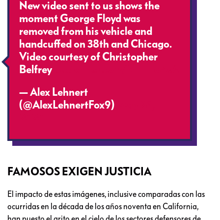
New video sent to us shows the
moment George Floyd was
removed from his vehicle and
handcuffed on 38th and Chicago.
Video courtesy of Christopher
Belfrey
pic.twitter.com/MiIIula4sA
— Alex Lehnert
(@AlexLehnertFox9)
May 26,
2020
FAMOSOS EXIGEN JUSTICIA
El impacto de estas imágenes, inclusive comparadas con las
ocurridas en la década de los años noventa en California,
han puesto el grito en el cielo de los sectores defensores de