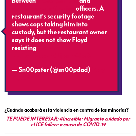
between
#GeorgeFloyd
and
#Minneapolis
#police
officers. A
restaurant's security footage
shows cops taking him into
custody, but the restaurant owner
says it does not show Floyd
resisting
#Arrest
pic.twitter.com/LjIerm6BaX
— Sn00pster (@sn00pdad)
May
27, 2020
¿Cuándo acabará esta violencia en contra de las minorías?
TE PUEDE INTERESAR:
#Increíble: Migrante cuidado por
el ICE fallece a causa de COVID-19