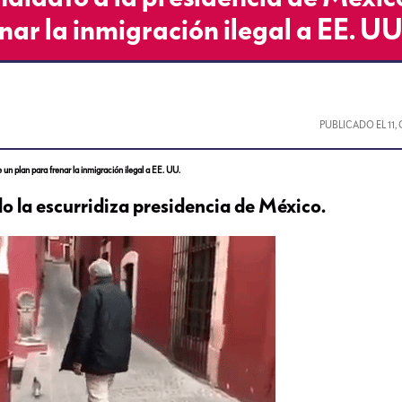
nar la inmigración ilegal a EE. UU
PUBLICADO EL
11
n plan para frenar la inmigración ilegal a EE. UU.
 la escurridiza presidencia de México.