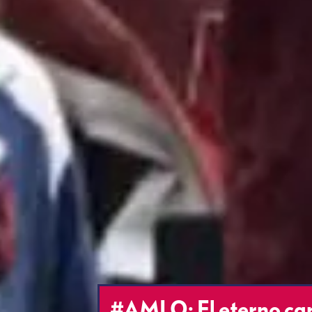
#AMLO: El eterno can