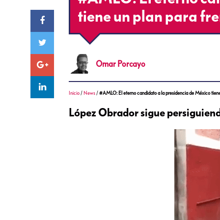
tiene un plan para fre
Omar
Porcayo
Inicio
/
News
/
#AMLO: El eterno candidato a la presidencia de México tiene u
López Obrador sigue persiguiendo