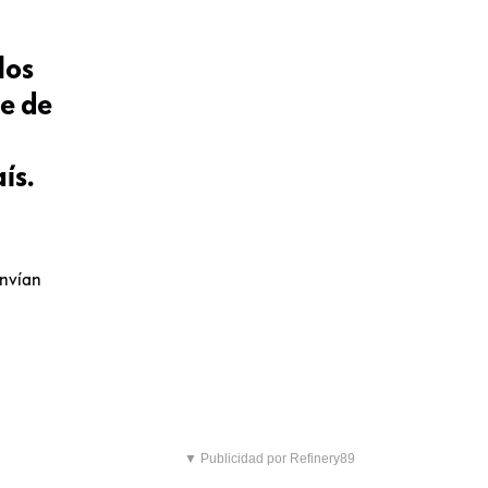
los
e de
ís.
envían
▼ Publicidad por Refinery89