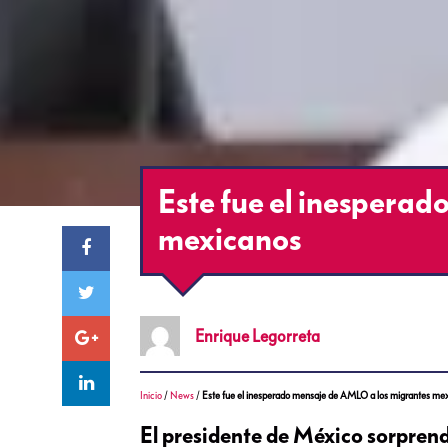
Este fue el inespera
mexicanos
Enrique
Legorreta
Inicio
/
News
/
Este fue el inesperado mensaje de AMLO a los migrantes me
El presidente de México sorprendi