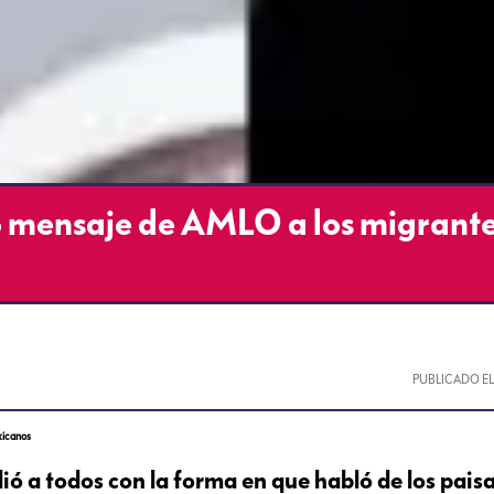
do mensaje de AMLO a los migrant
PUBLICADO E
xicanos
ó a todos con la forma en que habló de los paisa