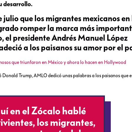
 desarrollo.
e julio que los migrantes mexicanos en 
grado romper la marca más important
o, el presidente Andrés Manuel López
ció a los paisanos su amor por el pa
sos que triunfaron en México y ahora lo hacen en Hollywood
zó Donald Trump, AMLO dedicó unas palabras a los paisanos que 
uí en el Zócalo hablé
ivientes, los migrantes,