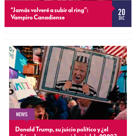
20
“Jamás volveré a subir al ring”:
Vampiro Canadiense
DIC
NEWS
Donald Trump, su juicio político y ¿el