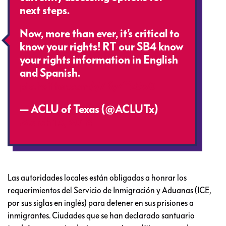
next steps.
Now, more than ever, it’s critical to
know your rights! RT our SB4 know
your rights information in English
and Spanish.
pic.twitter.com/y7KyZYz5w0
— ACLU of Texas (@ACLUTx)
March 13, 2018
Las autoridades locales están obligadas a honrar los
requerimientos del Servicio de Inmigración y Aduanas (ICE,
por sus siglas en inglés) para detener en sus prisiones a
inmigrantes. Ciudades que se han declarado santuario