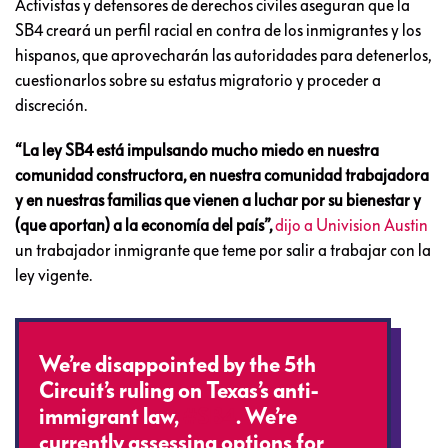
Activistas y defensores de derechos civiles aseguran que la
SB4 creará un perfil racial en contra de los inmigrantes y los
hispanos, que aprovecharán las autoridades para detenerlos,
cuestionarlos sobre su estatus migratorio y proceder a
discreción.
“La ley SB4 está impulsando mucho miedo en nuestra
comunidad constructora, en nuestra comunidad trabajadora
y en nuestras familias que vienen a luchar por su bienestar y
(que aportan) a la economía del país”,
dijo a Univision Austin
un trabajador inmigrante que teme por salir a trabajar con la
ley vigente.
We’re disappointed by the 5th
Circuit’s ruling on Texas’s anti-
immigrant law,
#SB4
. We’re
currently assessing options for