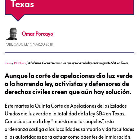
Texas
Omar
Porcayo
PUBLICADO EL
14, MARZO 2018
Inicio
/
POPlitics
/
#PaFuera: Cobrarán caro a los que aprobaron la ley antiinmigrante SB4 en Texas
Aunque la corte de apelaciones dio luz verde
a la horrenda ley, activistas y defensores de
derechos civiles creen que aún hay solución.
Este martes la Quinta Corte de Apelaciones de los Estados
Unidos dio luz verde a la totalidad de la ley SB4 en Texas.
Conocida como la ley “muéstrame tus papeles”, esta
ordenanza castiga a las localidades santuario y da facultades
a las autoridades para actuar como agentes de inmigración.