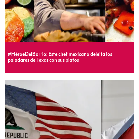
#HéroeDelBarrio: Este chef mexicano deleita los
paladares de Texas con sus platos