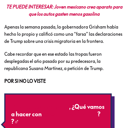
TE PUEDE INTERESAR: Joven mexicano crea aparato para
que los autos gasten menos gasolina
Apenas la semana pasada, la gobernadora Grisham había
hecho lo propio y calificó como una “farsa” las declaraciones
de Trump sobre una crisis migratoria en la frontera.
Cabe recordar que en ese estado las tropas fueron
desplegadas el año pasado por su predecesora, la
republicana Susana Martínez, a petición de Trump.
POR SI NO LO VISTE
#YaNoNosSorprende
, ¿Qué vamos
a hacer con
@realDonaldTrump
?
?‍♂️
pic.twitter.com/P5xDkQW7AV