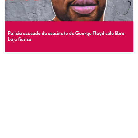
Policía acusado de asesinato de George Floyd sale libre
bajo fianza